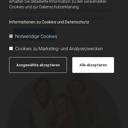
erhalten Sie detaillierte Information zu den verwendeten
Klarheit zu gewinnen, Potenziale zu entfalten
Cookies und zur Datenschutzerklärung.
und Herausforderungen souverän zu meistern.
Individuell, praxisnah und lösungsorientiert.
Informationen zu Cookies und Datenschutz
Mehr dazu
Notwendige Cookies
Cookies zu Marketing- und Analysezwecken
Ausgewählte akzeptieren
Alle akzeptieren