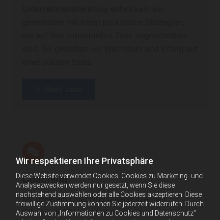
Unternehmensberatung entwickeln wir
gemeinsam mit Ihnen praxisnahe Strategien,
die auf Ihre individuellen Ziele zugeschnitten
sind. So gestalten wir Wachstum und Erfolg auf
einer soliden Basis.
Mehr dazu
Wir respektieren Ihre Privatsphäre
Diese Website verwendet Cookies. Cookies zu Marketing- und
Coaching
Analysezwecken werden nur gesetzt, wenn Sie diese
nachstehend auswählen oder alle Cookies akzeptieren. Diese
Mit unserem Coaching unterstützen wir
freiwillige Zustimmung können Sie jederzeit widerrufen. Durch
Führungskräfte und Unternehmer dabei,
Auswahl von „Informationen zu Cookies und Datenschutz“