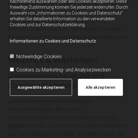
nachstehend auswählen oder alle Cookies akzeptieren. Diese
kümmern uns um Ihre Zahlen, damit Sie sich voll auf
freiwillige Zustimmung können Sie jederzeit widerrufen. Durch
Ihr Kerngeschäft konzentrieren können. Dank
Auswahl von „Informationen zu Cookies und Datenschutz“
erhalten Sie detaillierte Information zu den verwendeten
langjähriger Erfahrung und umfassendem
Cookies und zur Datenschutzerklärung.
Fachwissen entwickeln wir individuelle Lösungen,
die perfekt auf Ihr Unternehmen zugeschnitten sind.
Informationen zu Cookies und Datenschutz
Notwendige Cookies
Weitblick & Wachstum:
Cookies zu Marketing- und Analysezwecken
Unternehmensberatung und
Coaching für Ihren Erfolg
Ausgewählte akzeptieren
Alle akzeptieren
Jedes Unternehmen hat einzigartige
Herausforderungen. Mit unserer
Unternehmensberatung und unserem Coaching
begleiten wir Sie auf dem Weg zu klaren Strukturen
und nachhaltigem Wachstum. Wir helfen Ihnen, die