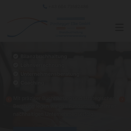
+43 664 73582486

Bilanzbuchhaltung

Lohnverrechnung

Unternehmensberatung

Coaching

Mit präziser Buchhaltung und strategischer
Beratung legen wir das Fundament für Ihren
nachhaltigen Unternehmenserfolg.