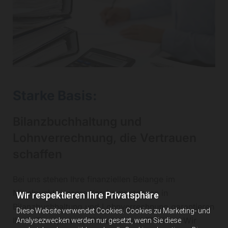
Starke Basis:
Bilanzbuchhaltung und
Lohnverrechnung, die Vertrauen
schaffen
Bei uns stehen Ihre finanziellen Belange im
Mittelpunkt. Unsere Kernkompetenzen in
Wir respektieren Ihre Privatsphäre
Bilanzbuchhaltung und Lohnverrechnung garantieren
Diese Website verwendet Cookies. Cookies zu Marketing- und
Ihnen Transparenz, Sicherheit und Effizienz. Wir
Analysezwecken werden nur gesetzt, wenn Sie diese