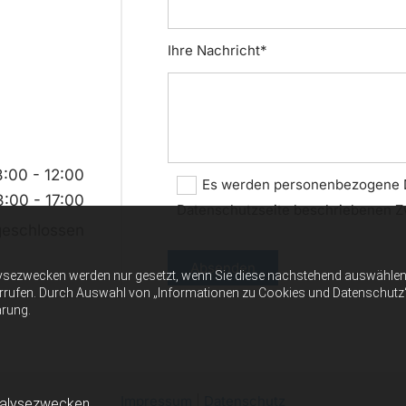
Ihre Nachricht*
:00 - 12:00
Es werden personenbezogene Da
3:00 - 17:00
Datenschutzseite beschriebenen Z
geschlossen
ysezwecken werden nur gesetzt, wenn Sie diese nachstehend auswählen 
errufen. Durch Auswahl von „Informationen zu Cookies und Datenschutz“ er
ärung.
Impressum
|
Datenschutz
nalysezwecken