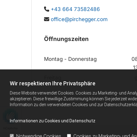
+43 664 73582486

office@pirchegger.com

Öffnungszeiten
Montag - Donnerstag
08
1
Freitag
Wir respektieren Ihre Privatsphäre
Diese Website verwendet Cookies. Cookies zu Marketing- und Anal
akzeptieren. Diese freiwillige Zustimmung können Sie jederzeit wid
Information zu den verwendeten Cookies und zur Datenschutzerkl
Informationen zu Cookies und Datenschutz
hCaptcha
Notwendige Cookies
Cookies zu Marketing- und A