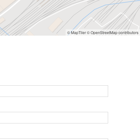
© MapTiler
© OpenStreetMap contributors