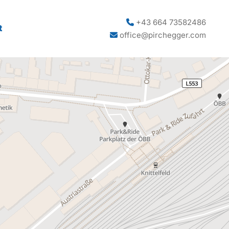
+43 664 73582486

t
office@pirchegger.com
